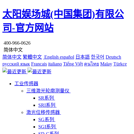
太阳娱场城(中国集团)有限公
司-官方网站
400-966-0626
简体中文
简体中文
繁體中文
English
español
日本語
한국어
Deutsch
русский язык
Français
italiano
Tiếng Việt
คนไทย
Malay
Türkçe
工业传感器
三维激光轮廓测量仪
SR系列
SRI系列
激光位移传感器
SG系列
SGI系列
SD-C系列