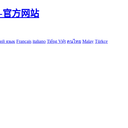
-官方网站
ий язык
Français
italiano
Tiếng Việt
คนไทย
Malay
Türkçe