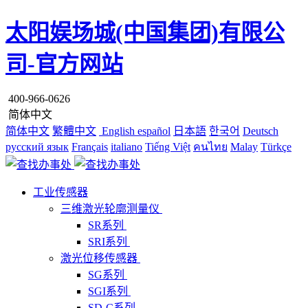
太阳娱场城(中国集团)有限公
司-官方网站
400-966-0626
简体中文
简体中文
繁體中文
English
español
日本語
한국어
Deutsch
русский язык
Français
italiano
Tiếng Việt
คนไทย
Malay
Türkçe
工业传感器
三维激光轮廓测量仪
SR系列
SRI系列
激光位移传感器
SG系列
SGI系列
SD-C系列